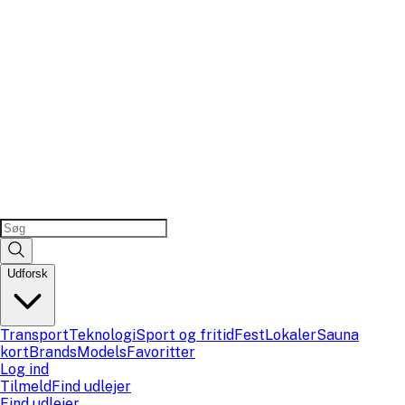
Udforsk
Transport
Teknologi
Sport og fritid
Fest
Lokaler
Sauna
kort
Brands
Models
Favoritter
Log ind
Tilmeld
Find udlejer
Find udlejer