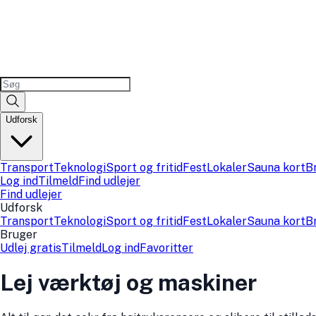
Udforsk
Transport
Teknologi
Sport og fritid
Fest
Lokaler
Sauna kort
B
Log ind
Tilmeld
Find udlejer
Find udlejer
Udforsk
Transport
Teknologi
Sport og fritid
Fest
Lokaler
Sauna kort
B
Bruger
Udlej gratis
Tilmeld
Log ind
Favoritter
Lej værktøj og maskiner