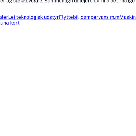
ladser og sækkevogne. Sammenlign udlejere og find det rigtige
aler
Lej teknologisk udstyr
Flyttebil, campervans m.m
Maskine
una kort