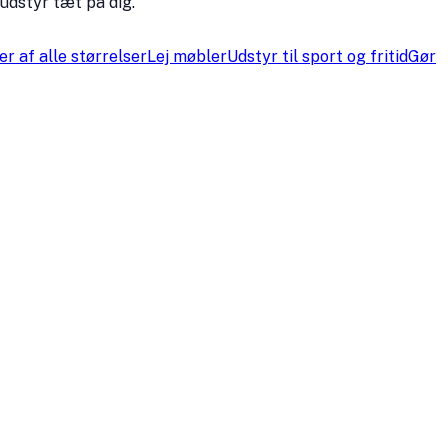
 udstyr tæt på dig.
r af alle størrelser
Lej møbler
Udstyr til sport og fritid
Gør