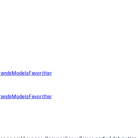
rands
Models
Favoritter
rands
Models
Favoritter