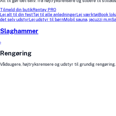
Alt til gør‑det‑selv: fra højtryksrensere og slibere til stil
Tilmeld din butik
Rentay PRO
Lej alt til din fest
Tøj til alle anledninger
Lej værktøj
Book lok
det selv udstyr
Lej udstyr til børn
Mobil sauna, jacuzzi m.m
Sa
Slaghammer
›
Rengøring
Vådsugere, højtryksrensere og udstyr til grundig rengøring.