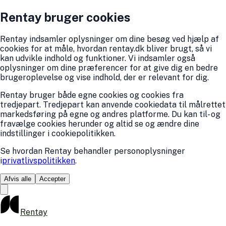
Rentay bruger cookies
Rentay indsamler oplysninger om dine besøg ved hjælp af
cookies for at måle, hvordan rentay.dk bliver brugt, så vi
kan udvikle indhold og funktioner. Vi indsamler også
oplysninger om dine præferencer for at give dig en bedre
brugeroplevelse og vise indhold, der er relevant for dig.
Rentay bruger både egne cookies og cookies fra
tredjepart. Tredjepart kan anvende cookiedata til målrettet
markedsføring på egne og andres platforme. Du kan til- og
fravælge cookies herunder og altid se og ændre dine
indstillinger i cookiepolitikken.
Se hvordan Rentay behandler personoplysninger
i
privatlivspolitikken
.
Afvis alle
Accepter
Rentay