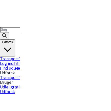
Udforsk
Transport
Teknologi
Sport og fritid
Fest
Lokaler
Sauna kort
B
Log ind
Tilmeld
Find udlejer
Find udlejer
Udforsk
Transport
Teknologi
Sport og fritid
Fest
Lokaler
Sauna kort
B
Bruger
Udlej gratis
Tilmeld
Log ind
Favoritter
Udforsk