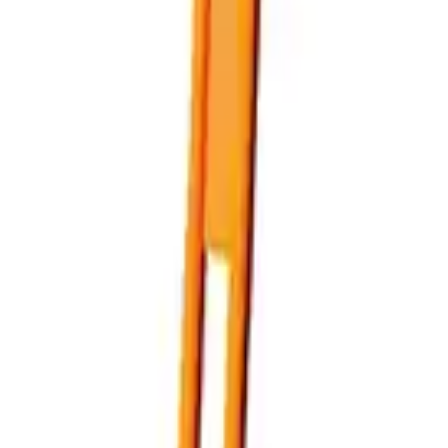
rands
Models
Favoritter
rands
Models
Favoritter