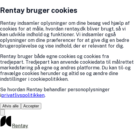
Rentay bruger cookies
Rentay indsamler oplysninger om dine besøg ved hjælp af
cookies for at måle, hvordan rentay.dk bliver brugt, så vi
kan udvikle indhold og funktioner. Vi indsamler også
oplysninger om dine præferencer for at give dig en bedre
brugeroplevelse og vise indhold, der er relevant for dig.
Rentay bruger både egne cookies og cookies fra
tredjepart. Tredjepart kan anvende cookiedata til målrettet
markedsføring på egne og andres platforme. Du kan til- og
fravælge cookies herunder og altid se og ændre dine
indstillinger i cookiepolitikken.
Se hvordan Rentay behandler personoplysninger
i
privatlivspolitikken
.
Afvis alle
Accepter
Rentay