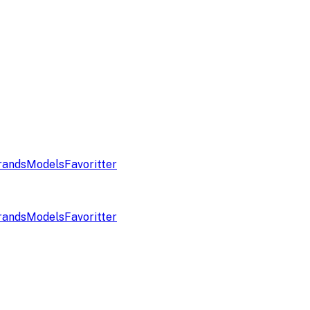
rands
Models
Favoritter
rands
Models
Favoritter