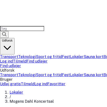
Udforsk
Transport
Teknologi
Sport og fritid
Fest
Lokaler
Sauna kort
B
Log ind
Tilmeld
Find udlejer
Find udlejer
Udforsk
Transport
Teknologi
Sport og fritid
Fest
Lokaler
Sauna kort
B
Bruger
Udlej gratis
Tilmeld
Log ind
Favoritter
Lokaler
/
Mogens Dahl Koncertsal