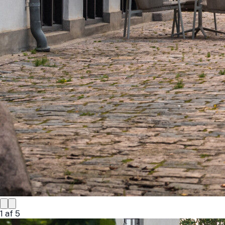
1
af
5