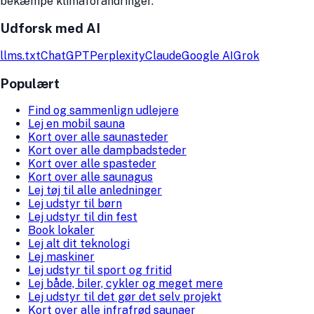
bekæmpe klimaforandringer.
Udforsk med AI
llms.txt
ChatGPT
Perplexity
Claude
Google AI
Grok
Populært
Find og sammenlign udlejere
Lej en mobil sauna
Kort over alle saunasteder
Kort over alle dampbadsteder
Kort over alle spasteder
Kort over alle saunagus
Lej tøj til alle anledninger
Lej udstyr til børn
Lej udstyr til din fest
Book lokaler
Lej alt dit teknologi
Lej maskiner
Lej udstyr til sport og fritid
Lej både, biler, cykler og meget mere
Lej udstyr til det gør det selv projekt
Kort over alle infrafrød saunaer