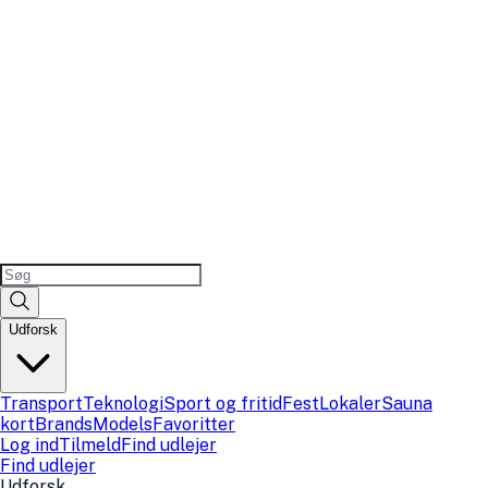
Udforsk
Transport
Teknologi
Sport og fritid
Fest
Lokaler
Sauna
kort
Brands
Models
Favoritter
Log ind
Tilmeld
Find udlejer
Find udlejer
Udforsk