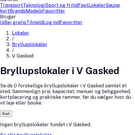
Transport
Teknologi
Sport og fritid
Fest
Lokaler
Sauna
kort
Brands
Models
Favoritter
Bruger
Udlej gratis
Tilmeld
Log ind
Favoritter
Lokaler
/
Bryllupslokaler
/
V Gasked
Bryllupslokaler i V Gasked
Se de 0 forskellige bryllupslokaler i V Gasked samlet ét
sted. Sammenlign pris, kapacitet, menuer og beliggenhed,
kortplacering og praktiske rammer, før du vælger hvor du
vil leje eller booke.
Kort
Ingen
bryllupslokaler
fundet
i
V Gasked
.