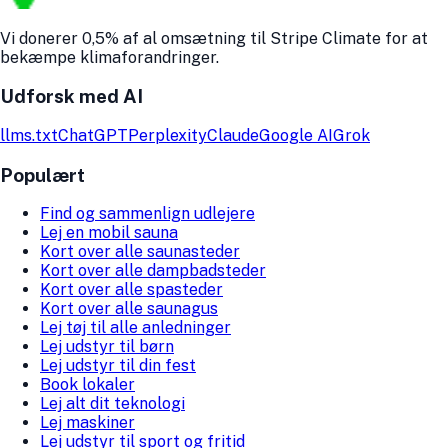
Vi donerer 0,5% af al omsætning til Stripe Climate for at
bekæmpe klimaforandringer.
Udforsk med AI
llms.txt
ChatGPT
Perplexity
Claude
Google AI
Grok
Populært
Find og sammenlign udlejere
Lej en mobil sauna
Kort over alle saunasteder
Kort over alle dampbadsteder
Kort over alle spasteder
Kort over alle saunagus
Lej tøj til alle anledninger
Lej udstyr til børn
Lej udstyr til din fest
Book lokaler
Lej alt dit teknologi
Lej maskiner
Lej udstyr til sport og fritid