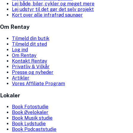
Lej både, biler, cykler og meget mere
Lej udstyr til det gør det selv projekt
Kort over alle infrafrød saunaer
Om Rentay
Tilmeld din butik
Tilmeld dit sted
Log ind
Om Rentay
Kontakt Rentay
Privatliv & Vilkår
Presse og nyheder
Artikler
Vores Affiliate Program
Lokaler
Book Fotostudie
Book Øvelokaler
Book Musik studie
Book Lydstudie
Book Podcaststudie