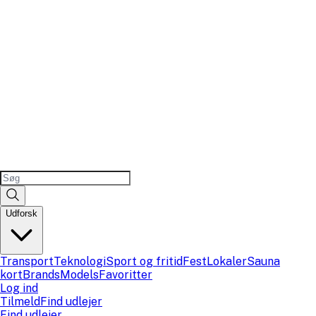
Udforsk
Transport
Teknologi
Sport og fritid
Fest
Lokaler
Sauna
kort
Brands
Models
Favoritter
Log ind
Tilmeld
Find udlejer
Find udlejer