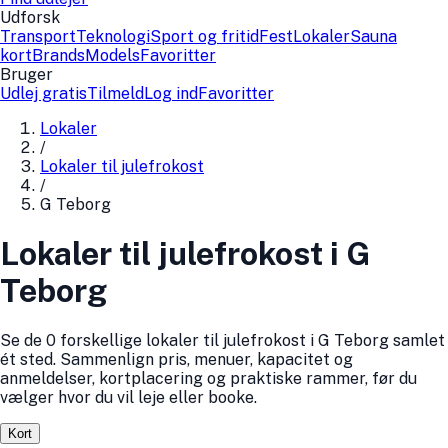
Udforsk
Transport
Teknologi
Sport og fritid
Fest
Lokaler
Sauna
kort
Brands
Models
Favoritter
Bruger
Udlej gratis
Tilmeld
Log ind
Favoritter
Lokaler
/
Lokaler til julefrokost
/
G Teborg
Lokaler til julefrokost i G
Teborg
Se de 0 forskellige lokaler til julefrokost i G Teborg samlet
ét sted. Sammenlign pris, menuer, kapacitet og
anmeldelser, kortplacering og praktiske rammer, før du
vælger hvor du vil leje eller booke.
Kort