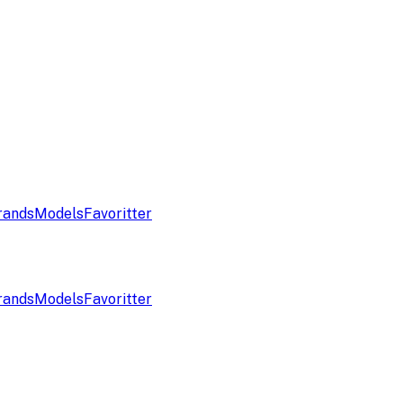
rands
Models
Favoritter
rands
Models
Favoritter