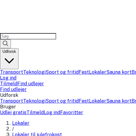
Udforsk
Transport
Teknologi
Sport og fritid
Fest
Lokaler
Sauna kort
B
Log ind
Tilmeld
Find udlejer
Find udlejer
Udforsk
Transport
Teknologi
Sport og fritid
Fest
Lokaler
Sauna kort
B
Bruger
Udlej gratis
Tilmeld
Log ind
Favoritter
Lokaler
/
Lokaler til julefrokost