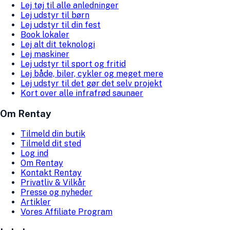
Lej tøj til alle anledninger
Lej udstyr til børn
Lej udstyr til din fest
Book lokaler
Lej alt dit teknologi
Lej maskiner
Lej udstyr til sport og fritid
Lej både, biler, cykler og meget mere
Lej udstyr til det gør det selv projekt
Kort over alle infrafrød saunaer
Om Rentay
Tilmeld din butik
Tilmeld dit sted
Log ind
Om Rentay
Kontakt Rentay
Privatliv & Vilkår
Presse og nyheder
Artikler
Vores Affiliate Program