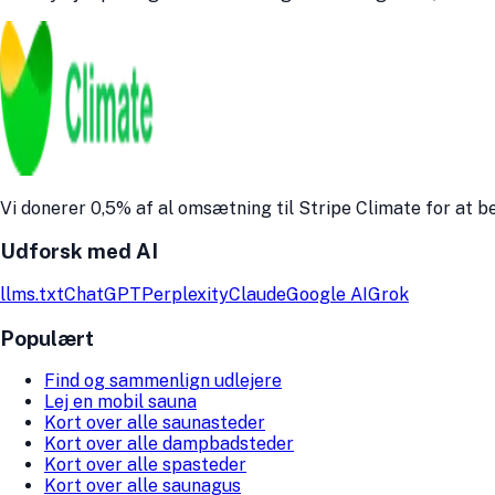
Vi donerer 0,5% af al omsætning til Stripe Climate for at
Udforsk med AI
llms.txt
ChatGPT
Perplexity
Claude
Google AI
Grok
Populært
Find og sammenlign udlejere
Lej en mobil sauna
Kort over alle saunasteder
Kort over alle dampbadsteder
Kort over alle spasteder
Kort over alle saunagus