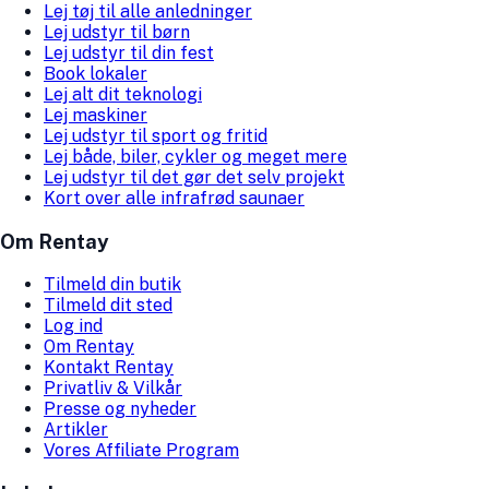
Lej tøj til alle anledninger
Lej udstyr til børn
Lej udstyr til din fest
Book lokaler
Lej alt dit teknologi
Lej maskiner
Lej udstyr til sport og fritid
Lej både, biler, cykler og meget mere
Lej udstyr til det gør det selv projekt
Kort over alle infrafrød saunaer
Om Rentay
Tilmeld din butik
Tilmeld dit sted
Log ind
Om Rentay
Kontakt Rentay
Privatliv & Vilkår
Presse og nyheder
Artikler
Vores Affiliate Program