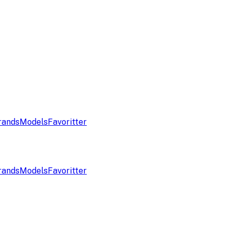
rands
Models
Favoritter
rands
Models
Favoritter