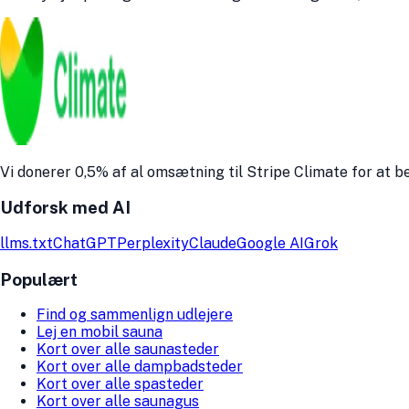
Vi donerer 0,5% af al omsætning til Stripe Climate for at
Udforsk med AI
llms.txt
ChatGPT
Perplexity
Claude
Google AI
Grok
Populært
Find og sammenlign udlejere
Lej en mobil sauna
Kort over alle saunasteder
Kort over alle dampbadsteder
Kort over alle spasteder
Kort over alle saunagus