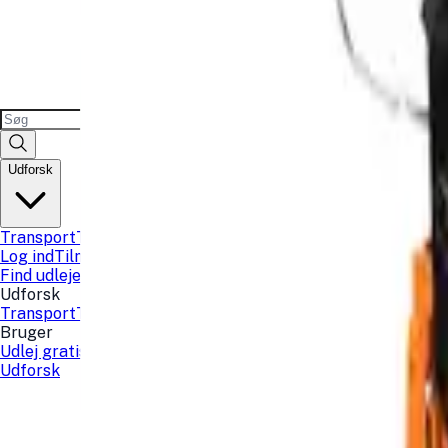
Udforsk
Transport
Teknologi
Sport og fritid
Fest
Lokaler
Sauna kort
B
Log ind
Tilmeld
Find udlejer
Find udlejer
Udforsk
Transport
Teknologi
Sport og fritid
Fest
Lokaler
Sauna kort
B
Bruger
Udlej gratis
Tilmeld
Log ind
Favoritter
Udforsk