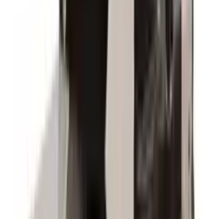
Lej fliseskærere i Ballerup
Promoveret