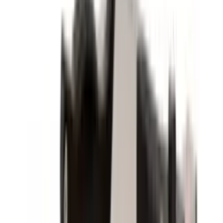
Ballerup
Lej fliseskærere i Ballerup
Promoveret