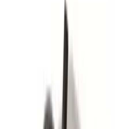
Ballerup
Fliseskærer