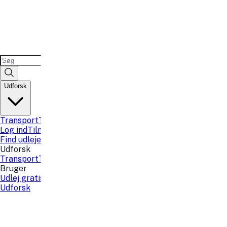
Udforsk
Transport
Teknologi
Sport og fritid
Fest
Lokaler
Sauna kort
B
Log ind
Tilmeld
Find udlejer
Find udlejer
Udforsk
Transport
Teknologi
Sport og fritid
Fest
Lokaler
Sauna kort
B
Bruger
Udlej gratis
Tilmeld
Log ind
Favoritter
Udforsk