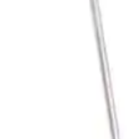
rands
Models
Favoritter
rands
Models
Favoritter