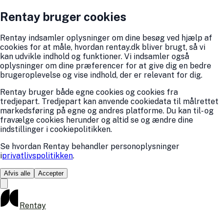
Rentay bruger cookies
Rentay indsamler oplysninger om dine besøg ved hjælp af
cookies for at måle, hvordan rentay.dk bliver brugt, så vi
kan udvikle indhold og funktioner. Vi indsamler også
oplysninger om dine præferencer for at give dig en bedre
brugeroplevelse og vise indhold, der er relevant for dig.
Rentay bruger både egne cookies og cookies fra
tredjepart. Tredjepart kan anvende cookiedata til målrettet
markedsføring på egne og andres platforme. Du kan til- og
fravælge cookies herunder og altid se og ændre dine
indstillinger i cookiepolitikken.
Se hvordan Rentay behandler personoplysninger
i
privatlivspolitikken
.
Afvis alle
Accepter
Rentay