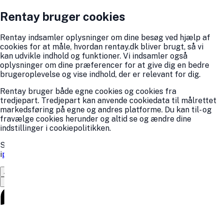
Rentay bruger cookies
Rentay indsamler oplysninger om dine besøg ved hjælp af
cookies for at måle, hvordan rentay.dk bliver brugt, så vi
kan udvikle indhold og funktioner. Vi indsamler også
oplysninger om dine præferencer for at give dig en bedre
brugeroplevelse og vise indhold, der er relevant for dig.
Rentay bruger både egne cookies og cookies fra
tredjepart. Tredjepart kan anvende cookiedata til målrettet
markedsføring på egne og andres platforme. Du kan til- og
fravælge cookies herunder og altid se og ændre dine
indstillinger i cookiepolitikken.
Se hvordan Rentay behandler personoplysninger
i
privatlivspolitikken
.
Afvis alle
Accepter
Rentay