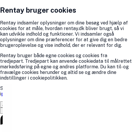
Rentay bruger cookies
Rentay indsamler oplysninger om dine besøg ved hjælp af
cookies for at måle, hvordan rentay.dk bliver brugt, så vi
kan udvikle indhold og funktioner. Vi indsamler også
oplysninger om dine præferencer for at give dig en bedre
brugeroplevelse og vise indhold, der er relevant for dig.
Rentay bruger både egne cookies og cookies fra
tredjepart. Tredjepart kan anvende cookiedata til målrettet
markedsføring på egne og andres platforme. Du kan til- og
fravælge cookies herunder og altid se og ændre dine
indstillinger i cookiepolitikken.
Se hvordan Rentay behandler personoplysninger
i
privatlivspolitikken
.
Afvis alle
Accepter
Rentay