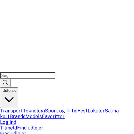
Udforsk
Transport
Teknologi
Sport og fritid
Fest
Lokaler
Sauna
kort
Brands
Models
Favoritter
Log ind
Tilmeld
Find udlejer
Find udlejer