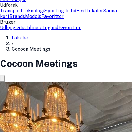
Udforsk
Transport
Teknologi
Sport og fritid
Fest
Lokaler
Sauna
kort
Brands
Models
Favoritter
Bruger
Udlej gratis
Tilmeld
Log ind
Favoritter
Lokaler
/
Cocoon Meetings
Cocoon Meetings