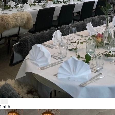
1
af
5