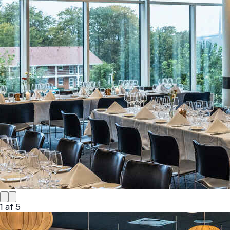
1
af
5