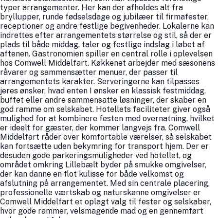
typer arrangementer. Her kan der afholdes alt fra
bryllupper, runde fødselsdage og jubilæer til firmafester,
receptioner og andre festlige begivenheder. Lokalerne kan
indrettes efter arrangementets størrelse og stil, så der er
plads til både middag, taler og festlige indslag i løbet af
aftenen. Gastronomien spiller en central rolle i oplevelsen
hos Comwell Middelfart. Køkkenet arbejder med sæsonens
råvarer og sammensætter menuer, der passer til
arrangementets karakter. Serveringerne kan tilpasses
jeres ønsker, hvad enten I ønsker en klassisk festmiddag,
buffet eller andre sammensatte løsninger, der skaber en
god ramme om selskabet. Hotellets faciliteter giver også
mulighed for at kombinere festen med overnatning, hvilket
er ideelt for gæster, der kommer langvejs fra. Comwell
Middelfart råder over komfortable værelser, så selskabet
kan fortsætte uden bekymring for transport hjem. Der er
desuden gode parkeringsmuligheder ved hotellet, og
området omkring Lillebælt byder på smukke omgivelser,
der kan danne en flot kulisse for både velkomst og
afslutning på arrangementet. Med sin centrale placering,
professionelle værtskab og naturskønne omgivelser er
Comwell Middelfart et oplagt valg til fester og selskaber,
hvor gode rammer, velsmagende mad og en gennemført