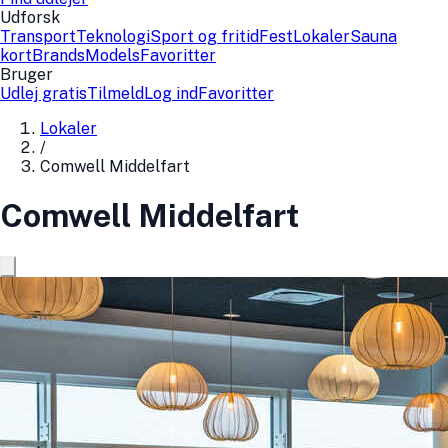
Udforsk
Transport
Teknologi
Sport og fritid
Fest
Lokaler
Sauna
kort
Brands
Models
Favoritter
Bruger
Udlej gratis
Tilmeld
Log ind
Favoritter
Lokaler
/
Comwell Middelfart
Comwell Middelfart