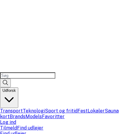
Udforsk
Transport
Teknologi
Sport og fritid
Fest
Lokaler
Sauna
kort
Brands
Models
Favoritter
Log ind
Tilmeld
Find udlejer
Find udlejer