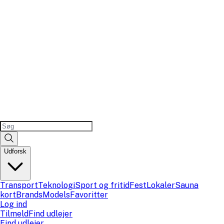
Udforsk
Transport
Teknologi
Sport og fritid
Fest
Lokaler
Sauna
kort
Brands
Models
Favoritter
Log ind
Tilmeld
Find udlejer
Find udlejer