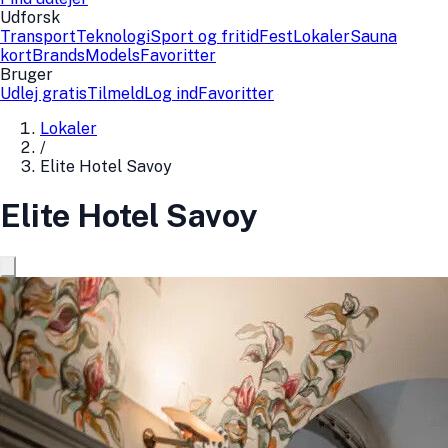
Udforsk
Transport
Teknologi
Sport og fritid
Fest
Lokaler
Sauna
kort
Brands
Models
Favoritter
Bruger
Udlej gratis
Tilmeld
Log ind
Favoritter
Lokaler
/
Elite Hotel Savoy
Elite Hotel Savoy