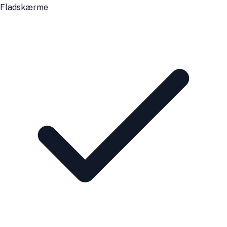
Fladskærme