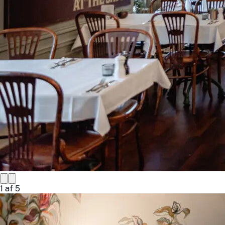
1
af
5