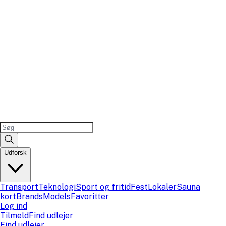
Udforsk
Transport
Teknologi
Sport og fritid
Fest
Lokaler
Sauna
kort
Brands
Models
Favoritter
Log ind
Tilmeld
Find udlejer
Find udlejer