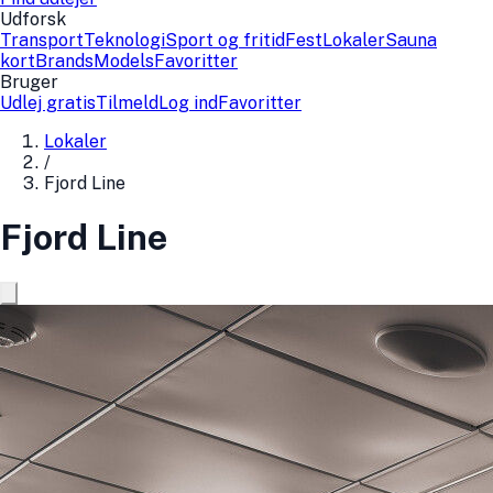
Udforsk
Transport
Teknologi
Sport og fritid
Fest
Lokaler
Sauna
kort
Brands
Models
Favoritter
Bruger
Udlej gratis
Tilmeld
Log ind
Favoritter
Lokaler
/
Fjord Line
Fjord Line