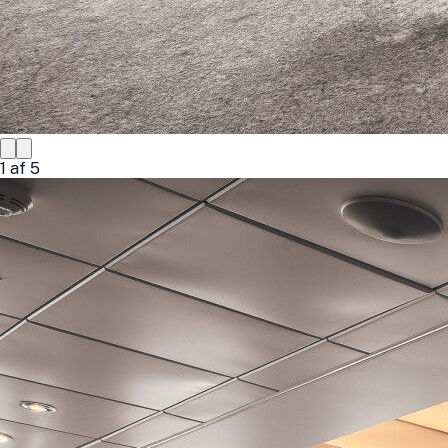
1
af
5