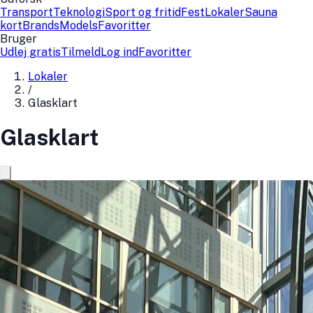
Transport
Teknologi
Sport og fritid
Fest
Lokaler
Sauna
kort
Brands
Models
Favoritter
Bruger
Udlej gratis
Tilmeld
Log ind
Favoritter
Lokaler
/
Glasklart
Glasklart