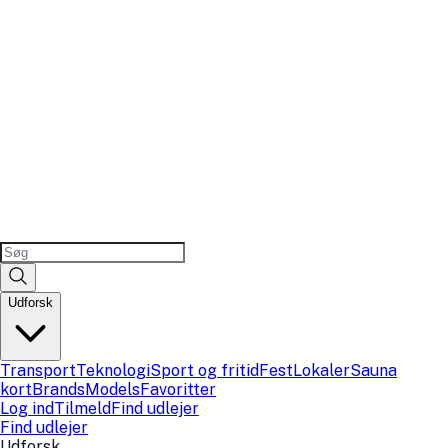
Udforsk
Transport
Teknologi
Sport og fritid
Fest
Lokaler
Sauna
kort
Brands
Models
Favoritter
Log ind
Tilmeld
Find udlejer
Find udlejer
Udforsk