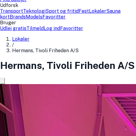
Udforsk
Transport
Teknologi
Sport og fritid
Fest
Lokaler
Sauna
kort
Brands
Models
Favoritter
Bruger
Udlej gratis
Tilmeld
Log ind
Favoritter
Lokaler
/
Hermans, Tivoli Friheden A/S
Hermans, Tivoli Friheden A/S