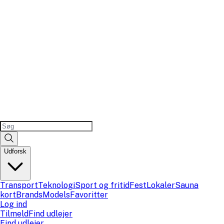
Udforsk
Transport
Teknologi
Sport og fritid
Fest
Lokaler
Sauna
kort
Brands
Models
Favoritter
Log ind
Tilmeld
Find udlejer
Find udlejer