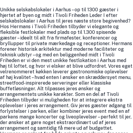
Unikke selskabslokaler i Aarhus – op til 1300 gæster i
hjertet af byen og midt i Tivoli Friheden Leder I efter
selskabslokaler i Aarhus til jeres næste store begivenhed?
Hos Hermans i Tivoli Friheden tilbyder vi elegante og
fleksible festlokaler med plads op til 1.300 spisende
gæster – ideelt til alt fra firmafester, konferencer og
bryllupper til private mærkedage og receptioner. Hermans
forener historisk arkitektur med moderne faciliteter og
teknisk udstyr – og med en beliggenhed midt i Tivoli
Friheden er vi den mest unikke festlokation i Aarhus med
høj til loftet, og hvor vi elsker at blive udfordret. Vores eget
velrenommeret køkken leverer gastronomiske oplevelser
af høj kvalitet – hvad enten I ønsker en skræddersyet menu,
streetfood-inspirerede serveringer eller klassiske
buffetløsninger. Alt tilpasses jeres ønsker og
arrangementets unikke karakter. Som en del af Tivoli
Friheden tilbyder vi muligheden for at integrere ekstra
oplevelser i jeres arrangement. Giv jeres gæster adgang til
forlystelser i parken, eller kombiner jeres event med en af
parkens mange koncerter og liveoplevelser – perfekt til jer,
der ønsker at gøre noget ekstraordinært ud af jeres
arrangement og samtidig få mere ud af budgettet.