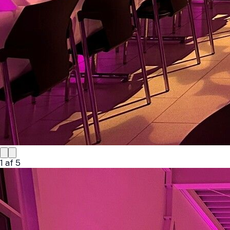
1
af
5