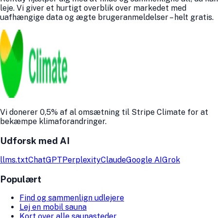
leje. Vi giver et hurtigt overblik over markedet med
uafhængige data og ægte bruger­anmeldelser – helt gratis.
Vi donerer 0,5% af al omsætning til Stripe Climate for at
bekæmpe klimaforandringer.
Udforsk med AI
llms.txt
ChatGPT
Perplexity
Claude
Google AI
Grok
Populært
Find og sammenlign udlejere
Lej en mobil sauna
Kort over alle saunasteder