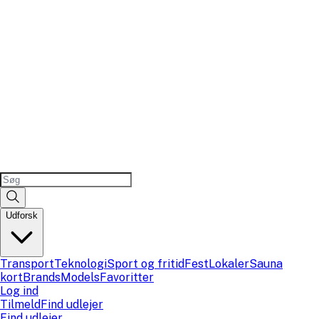
Udforsk
Transport
Teknologi
Sport og fritid
Fest
Lokaler
Sauna
kort
Brands
Models
Favoritter
Log ind
Tilmeld
Find udlejer
Find udlejer