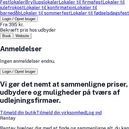
Festlokaler
Bryllupslokaler
Lokaler til firmafest
Lokaler til
julefrokost
Lokaler til konfirmation
Lokaler til
barnedåb
Lokaler til sommerfest
Lokaler til fødselsdagsfest
Login / Opret bruger
Fra 395 kr.
Bekræft pris hos udbyder
Book
Website
Anmeldelser
Ingen anmeldelser endnu.
Login / Opret bruger
Vi gør det nemt at sammenligne priser,
udbydere og muligheder på tværs af
udlejningsfirmaer.
Tilmeld din butik
Tilmeld din virksomhed
Log ind
Rentay
Rentay hjælper dig med at finde og sammenligne alt, du kan