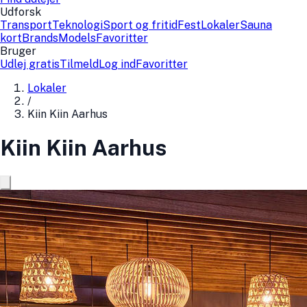
Udforsk
Transport
Teknologi
Sport og fritid
Fest
Lokaler
Sauna
kort
Brands
Models
Favoritter
Bruger
Udlej gratis
Tilmeld
Log ind
Favoritter
Lokaler
/
Kiin Kiin Aarhus
Kiin Kiin Aarhus