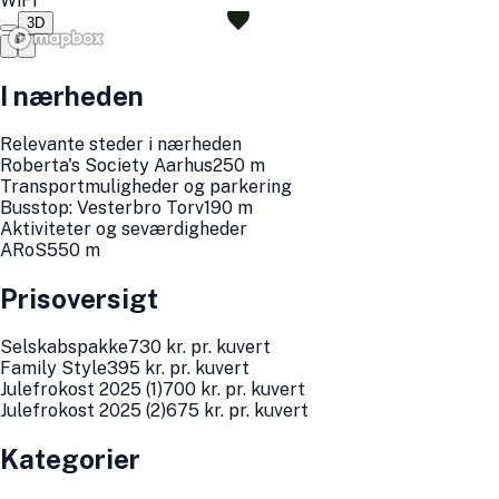
WiFi
3D
I nærheden
Relevante steder i nærheden
Roberta's Society Aarhus
250
m
Transportmuligheder og parkering
Busstop: Vesterbro Torv
190
m
Aktiviteter og seværdigheder
ARoS
550
m
Prisoversigt
Selskabspakke
730
kr.
pr. kuvert
Family Style
395
kr.
pr. kuvert
Julefrokost 2025 (1)
700
kr.
pr. kuvert
Julefrokost 2025 (2)
675
kr.
pr. kuvert
Kategorier