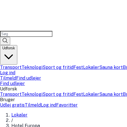
Udforsk
Transport
Teknologi
Sport og fritid
Fest
Lokaler
Sauna kort
B
Log ind
Tilmeld
Find udlejer
Find udlejer
Udforsk
Transport
Teknologi
Sport og fritid
Fest
Lokaler
Sauna kort
B
Bruger
Udlej gratis
Tilmeld
Log ind
Favoritter
Lokaler
/
Hotel Europa