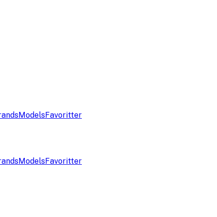
rands
Models
Favoritter
rands
Models
Favoritter