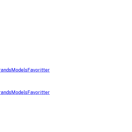
rands
Models
Favoritter
rands
Models
Favoritter