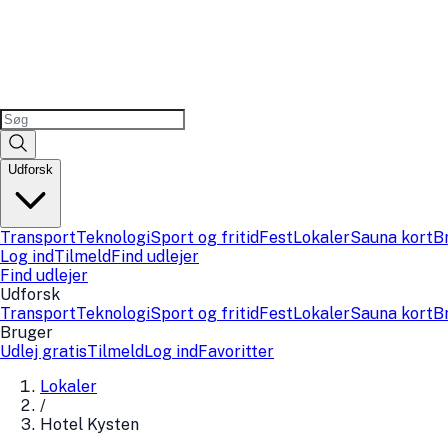
Udforsk
Transport
Teknologi
Sport og fritid
Fest
Lokaler
Sauna kort
B
Log ind
Tilmeld
Find udlejer
Find udlejer
Udforsk
Transport
Teknologi
Sport og fritid
Fest
Lokaler
Sauna kort
B
Bruger
Udlej gratis
Tilmeld
Log ind
Favoritter
Lokaler
/
Hotel Kysten