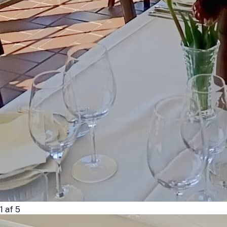
1
af
5