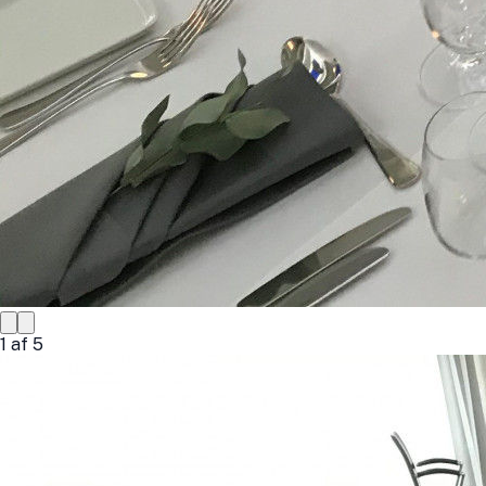
1
af
5