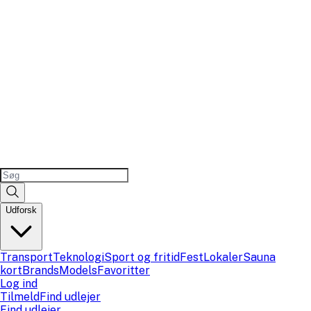
Udforsk
Transport
Teknologi
Sport og fritid
Fest
Lokaler
Sauna
kort
Brands
Models
Favoritter
Log ind
Tilmeld
Find udlejer
Find udlejer