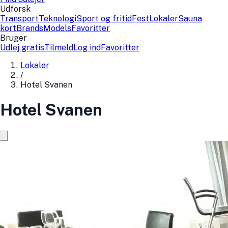
Udforsk
Transport
Teknologi
Sport og fritid
Fest
Lokaler
Sauna
kort
Brands
Models
Favoritter
Bruger
Udlej gratis
Tilmeld
Log ind
Favoritter
Lokaler
/
Hotel Svanen
Hotel Svanen