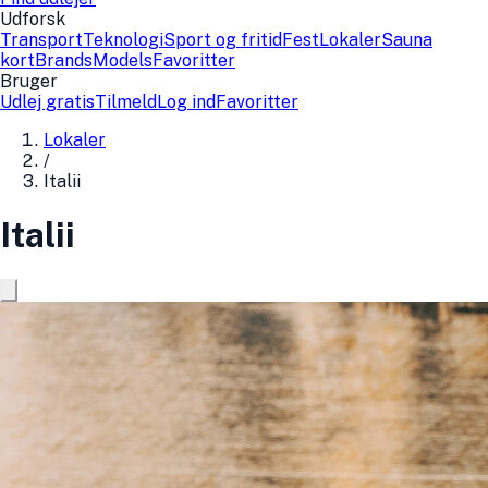
Udforsk
Transport
Teknologi
Sport og fritid
Fest
Lokaler
Sauna
kort
Brands
Models
Favoritter
Bruger
Udlej gratis
Tilmeld
Log ind
Favoritter
Lokaler
/
Italii
Italii