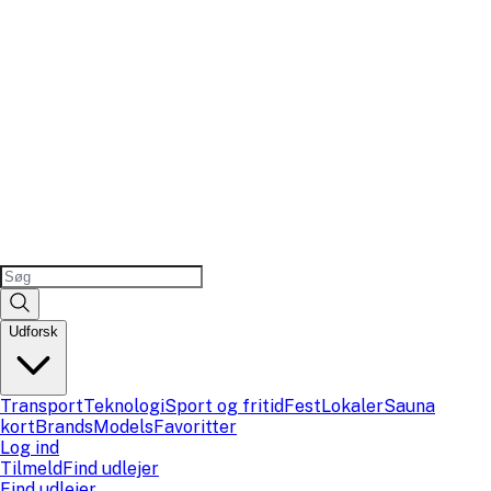
Udforsk
Transport
Teknologi
Sport og fritid
Fest
Lokaler
Sauna
kort
Brands
Models
Favoritter
Log ind
Tilmeld
Find udlejer
Find udlejer