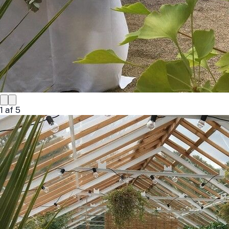
1
af
5