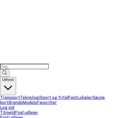
Udforsk
Transport
Teknologi
Sport og fritid
Fest
Lokaler
Sauna
kort
Brands
Models
Favoritter
Log ind
Tilmeld
Find udlejer
Find udlejer