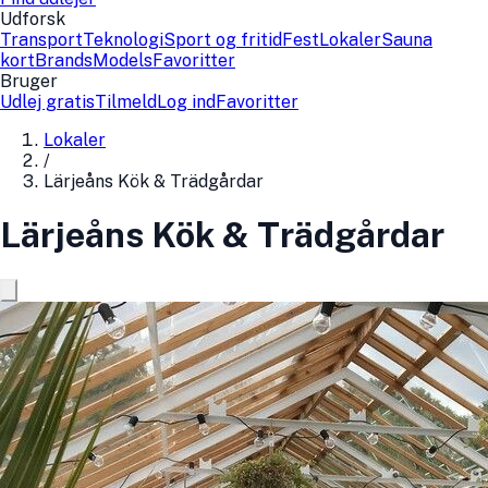
Udforsk
Transport
Teknologi
Sport og fritid
Fest
Lokaler
Sauna
kort
Brands
Models
Favoritter
Bruger
Udlej gratis
Tilmeld
Log ind
Favoritter
Lokaler
/
Lärjeåns Kök & Trädgårdar
Lärjeåns Kök & Trädgårdar