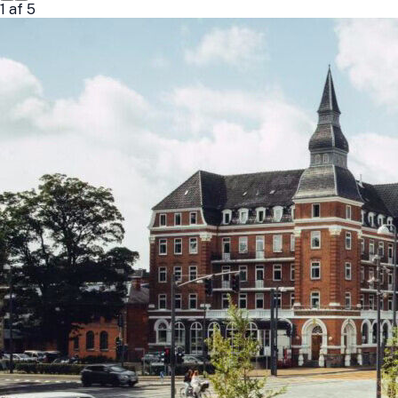
1
af
5