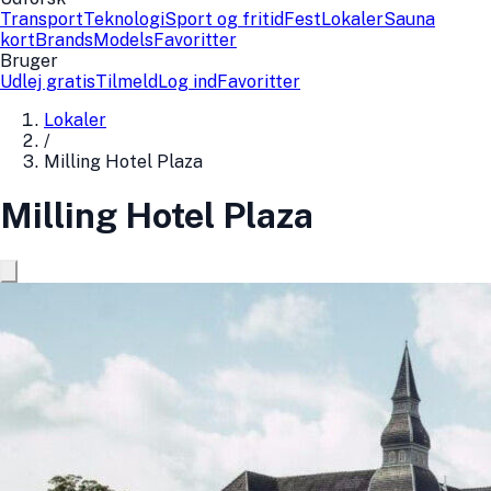
Transport
Teknologi
Sport og fritid
Fest
Lokaler
Sauna
kort
Brands
Models
Favoritter
Bruger
Udlej gratis
Tilmeld
Log ind
Favoritter
Lokaler
/
Milling Hotel Plaza
Milling Hotel Plaza