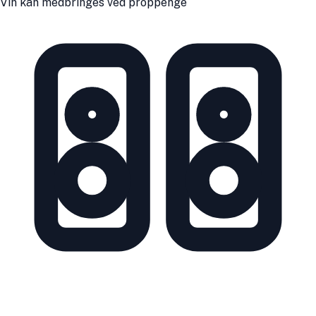
Vin kan medbringes ved proppenge