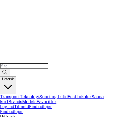
Udforsk
Transport
Teknologi
Sport og fritid
Fest
Lokaler
Sauna
kort
Brands
Models
Favoritter
Log ind
Tilmeld
Find udlejer
Find udlejer
Udforsk