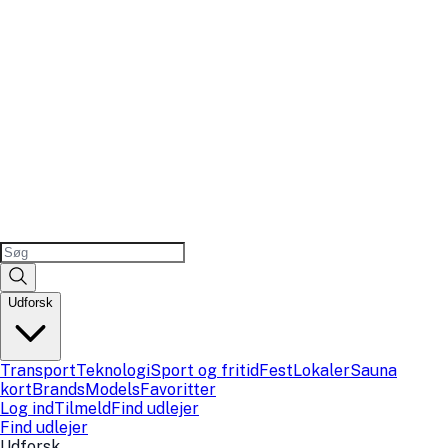
Udforsk
Transport
Teknologi
Sport og fritid
Fest
Lokaler
Sauna
kort
Brands
Models
Favoritter
Log ind
Tilmeld
Find udlejer
Find udlejer
Udforsk