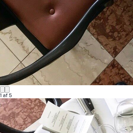
1
af
5