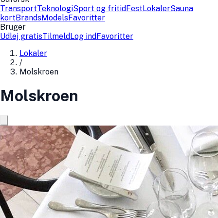
Transport
Teknologi
Sport og fritid
Fest
Lokaler
Sauna
kort
Brands
Models
Favoritter
Bruger
Udlej gratis
Tilmeld
Log ind
Favoritter
Lokaler
/
Molskroen
Molskroen