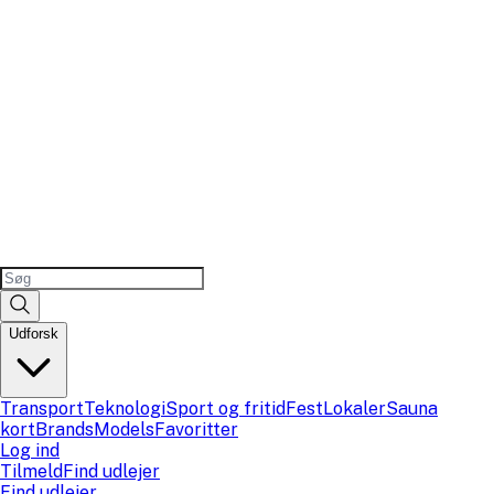
Udforsk
Transport
Teknologi
Sport og fritid
Fest
Lokaler
Sauna
kort
Brands
Models
Favoritter
Log ind
Tilmeld
Find udlejer
Find udlejer