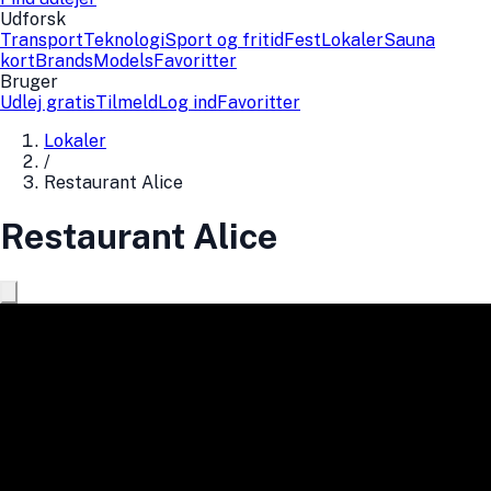
Udforsk
Transport
Teknologi
Sport og fritid
Fest
Lokaler
Sauna
kort
Brands
Models
Favoritter
Bruger
Udlej gratis
Tilmeld
Log ind
Favoritter
Lokaler
/
Restaurant Alice
Restaurant Alice