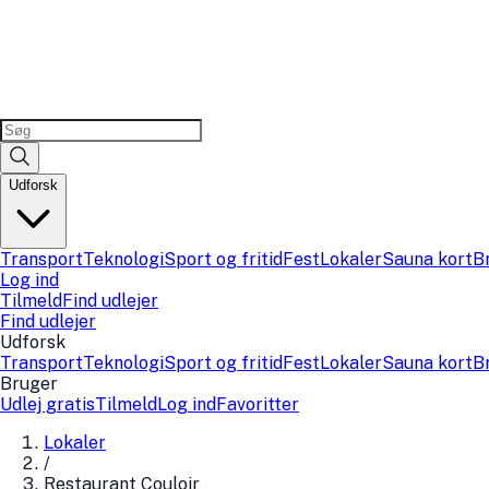
Udforsk
Transport
Teknologi
Sport og fritid
Fest
Lokaler
Sauna kort
B
Log ind
Tilmeld
Find udlejer
Find udlejer
Udforsk
Transport
Teknologi
Sport og fritid
Fest
Lokaler
Sauna kort
B
Bruger
Udlej gratis
Tilmeld
Log ind
Favoritter
Lokaler
/
Restaurant Couloir