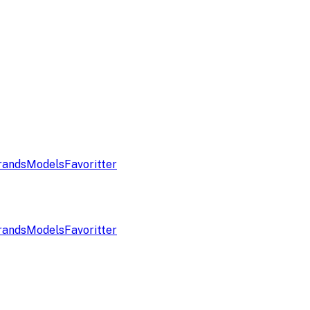
rands
Models
Favoritter
rands
Models
Favoritter