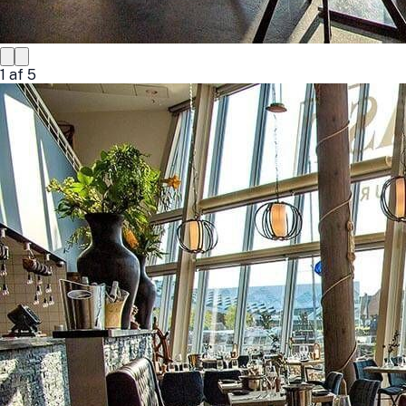
1
af
5