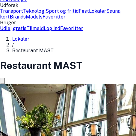
Udforsk
Transport
Teknologi
Sport og fritid
Fest
Lokaler
Sauna
kort
Brands
Models
Favoritter
Bruger
Udlej gratis
Tilmeld
Log ind
Favoritter
Lokaler
/
Restaurant MAST
Restaurant MAST