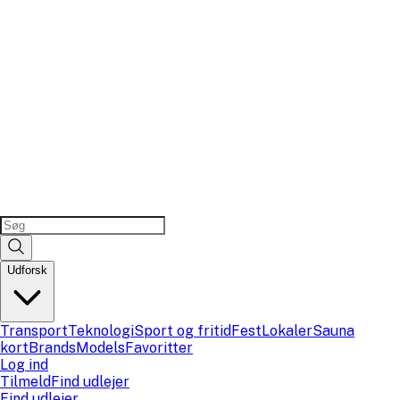
Udforsk
Transport
Teknologi
Sport og fritid
Fest
Lokaler
Sauna
kort
Brands
Models
Favoritter
Log ind
Tilmeld
Find udlejer
Find udlejer