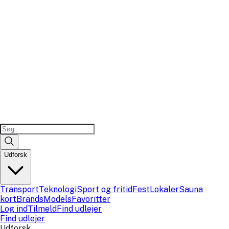
Udforsk
Transport
Teknologi
Sport og fritid
Fest
Lokaler
Sauna
kort
Brands
Models
Favoritter
Log ind
Tilmeld
Find udlejer
Find udlejer
Udforsk