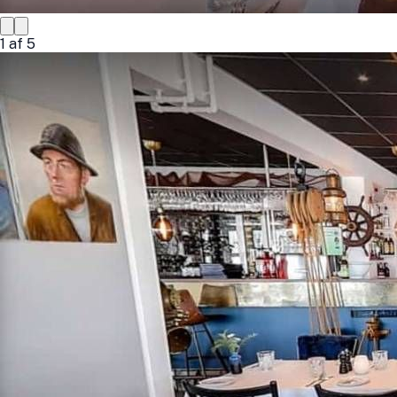
1
af
5