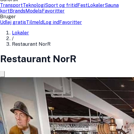
Transport
Teknologi
Sport og fritid
Fest
Lokaler
Sauna
kort
Brands
Models
Favoritter
Bruger
Udlej gratis
Tilmeld
Log ind
Favoritter
Lokaler
/
Restaurant NorR
Restaurant NorR