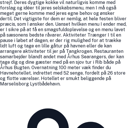
strejf. Deres dygtige kokke vil naturligvis komme med
forslag og idéer til jeres selskabsmenu, men I må også
meget gerne komme med jeres egne behov og ønsker
dertil. Det vigtigste for dem er nemlig, at hele festen bliver
præcis, som I ønsker den. Uanset hvilken menu I ender med,
er I sikre på at få en smagsfuldoplevelse og en menu lavet
på sæsonens bedste råvarer. Aktiviteter Trænger I til en
pause i løbet af dagen, er der rig mulighed for at trække
lidt luft og tage en lille gåtur på havnen eller de kan
arrangere aktiviteter til jer på Tangkrogen. Restauranten
samarbejder blandt andet med Århus Searangers, der kan
tage dig og dine gæster med på en sjov tur i Rib både på
Århus Bugten. Overnatning 100 meter væk finder du
Havnehotellet, ind­rettet med 52 senge, fordelt på 26 store
og flotte værel­ser. Hotel­let er smukt belig­gende på
Marselis­borg Lyst­både­havn.