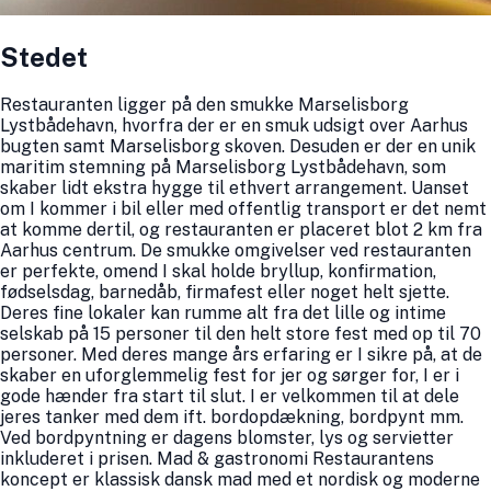
Stedet
Restauranten ligger på den smukke Marselisborg
Lystbådehavn, hvorfra der er en smuk udsigt over Aarhus
bugten samt Marselisborg skoven. Desuden er der en unik
maritim stemning på Marselisborg Lystbådehavn, som
skaber lidt ekstra hygge til ethvert arrangement. Uanset
om I kommer i bil eller med offentlig transport er det nemt
at komme dertil, og restauranten er placeret blot 2 km fra
Aarhus centrum. De smukke omgivelser ved restauranten
er perfekte, omend I skal holde bryllup, konfirmation,
fødselsdag, barnedåb, firmafest eller noget helt sjette.
Deres fine lokaler kan rumme alt fra det lille og intime
selskab på 15 personer til den helt store fest med op til 70
personer. Med deres mange års erfaring er I sikre på, at de
skaber en uforglemmelig fest for jer og sørger for, I er i
gode hænder fra start til slut. I er velkommen til at dele
jeres tanker med dem ift. bordopdækning, bordpynt mm.
Ved bordpyntning er dagens blomster, lys og servietter
inkluderet i prisen. Mad & gastronomi Restaurantens
koncept er klassisk dansk mad med et nordisk og moderne