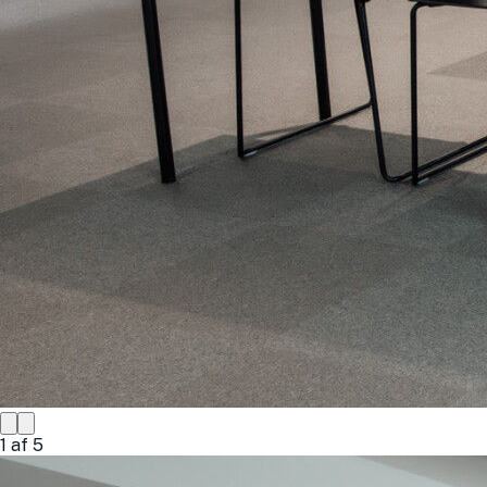
1
af
5