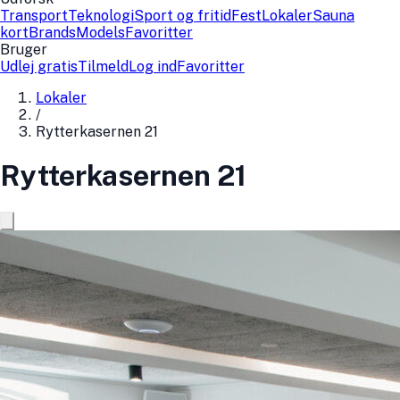
Transport
Teknologi
Sport og fritid
Fest
Lokaler
Sauna
kort
Brands
Models
Favoritter
Bruger
Udlej gratis
Tilmeld
Log ind
Favoritter
Lokaler
/
Rytterkasernen 21
Rytterkasernen 21