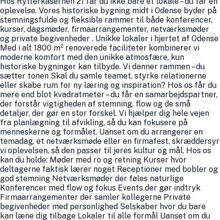
Hos Rytterkasernen 21 får du ikke bare et lokale – du får en
oplevelse. Vores historiske bygning midt i Odense byder på
stemningsfulde og fleksible rammer til både konferencer,
kurser, dagsmøder, firmaarrangementer, netværksmøder
og private begivenheder . Unikke lokaler i hjertet af Odense
Med i alt 1800 m² renoverede faciliteter kombinerer vi
moderne komfort med den unikke atmosfære, kun
historiske bygninger kan tilbyde. Vi danner rammen – du
sætter tonen Skal du samle teamet, styrke relationerne
eller skabe rum for ny læring og inspiration? Hos os får du
mere end blot kvadratmeter – du får en samarbejdspartner,
der forstår vigtigheden af stemning, flow og de små
detaljer, der gør en stor forskel. Vi hjælper dig hele vejen
fra planlægning til afvikling, så du kan fokusere på
menneskerne og formålet. Uanset om du arrangerer en
temadag, et netværksmøde eller en firmafest, skræddersyr
vi oplevelsen, så den passer til jeres kultur og mål. Hos os
kan du holde: Møder med ro og retning Kurser hvor
deltagerne faktisk lærer noget Receptioner med bobler og
god stemning Netværksmøder der føles naturlige
Konferencer med flow og fokus Events der gør indtryk
Firmaarrangementer der samler kollegerne Private
begivenheder med personlighed Selskaber hvor du bare
kan læne dig tilbage Lokaler til alle formål Uanset om du