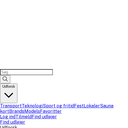
Udforsk
Transport
Teknologi
Sport og fritid
Fest
Lokaler
Sauna
kort
Brands
Models
Favoritter
Log ind
Tilmeld
Find udlejer
Find udlejer
Udforsk