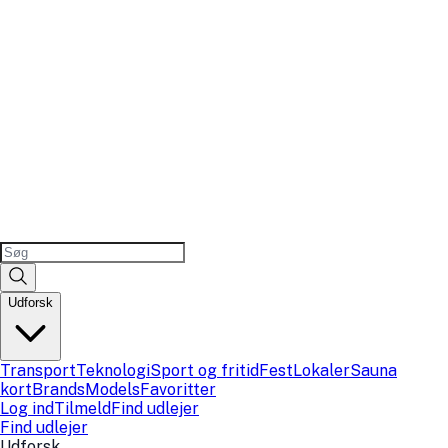
Udforsk
Transport
Teknologi
Sport og fritid
Fest
Lokaler
Sauna
kort
Brands
Models
Favoritter
Log ind
Tilmeld
Find udlejer
Find udlejer
Udforsk