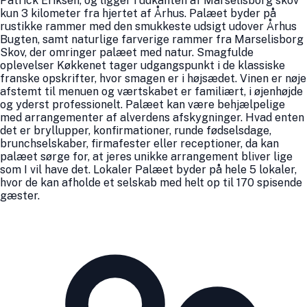
Patrick Eriksen, og ligger i udkanten af Marselisborg skov
kun 3 kilometer fra hjertet af Århus. Palæet byder på
rustikke rammer med den smukkeste udsigt udover Århus
Bugten, samt naturlige farverige rammer fra Marselisborg
Skov, der omringer palæet med natur. Smagfulde
oplevelser Køkkenet tager udgangspunkt i de klassiske
franske opskrifter, hvor smagen er i højsædet. Vinen er nøje
afstemt til menuen og værtskabet er familiært, i øjenhøjde
og yderst professionelt. Palæet kan være behjælpelige
med arrangementer af alverdens afskygninger. Hvad enten
det er bryllupper, konfirmationer, runde fødselsdage,
brunchselskaber, firmafester eller receptioner, da kan
palæet sørge for, at jeres unikke arrangement bliver lige
som I vil have det. Lokaler Palæet byder på hele 5 lokaler,
hvor de kan afholde et selskab med helt op til 170 spisende
gæster.