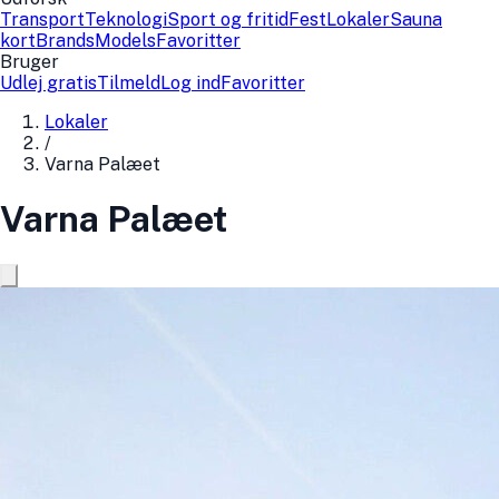
Transport
Teknologi
Sport og fritid
Fest
Lokaler
Sauna
kort
Brands
Models
Favoritter
Bruger
Udlej gratis
Tilmeld
Log ind
Favoritter
Lokaler
/
Varna Palæet
Varna Palæet