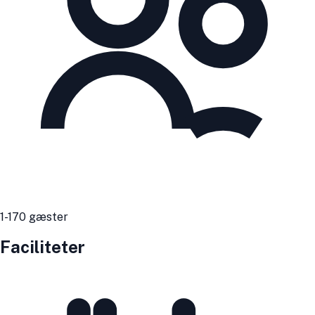
1
-170
gæster
Faciliteter