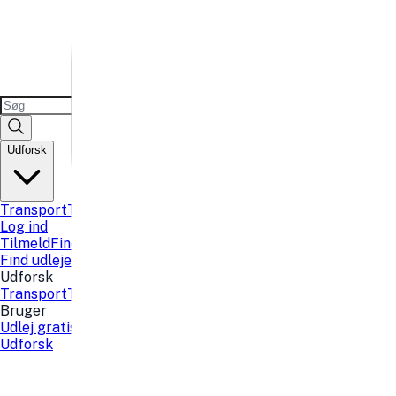
Udforsk
Transport
Teknologi
Sport og fritid
Fest
Lokaler
Sauna kort
B
Log ind
Tilmeld
Find udlejer
Find udlejer
Udforsk
Transport
Teknologi
Sport og fritid
Fest
Lokaler
Sauna kort
B
Bruger
Udlej gratis
Tilmeld
Log ind
Favoritter
Udforsk