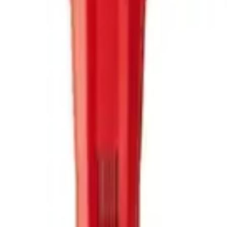
rands
Models
Favoritter
rands
Models
Favoritter