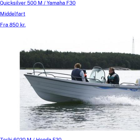
Quicksilver 500 M / Yamaha F30
Middelfart
Fra 850 kr.
Terhi 6020 M / Honda F20