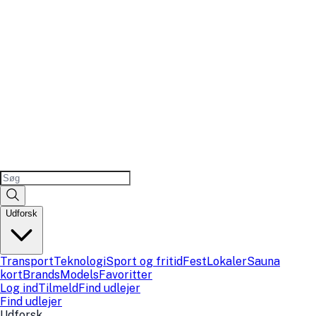
Udforsk
Transport
Teknologi
Sport og fritid
Fest
Lokaler
Sauna
kort
Brands
Models
Favoritter
Log ind
Tilmeld
Find udlejer
Find udlejer
Udforsk