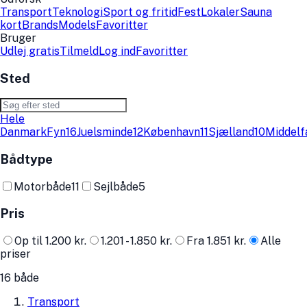
Transport
Teknologi
Sport og fritid
Fest
Lokaler
Sauna
kort
Brands
Models
Favoritter
Bruger
Udlej gratis
Tilmeld
Log ind
Favoritter
Sted
Hele
Danmark
Fyn
16
Juelsminde
12
København
11
Sjælland
10
Middelf
Bådtype
Motorbåde
11
Sejlbåde
5
Pris
Op til 1.200 kr.
1.201 - 1.850 kr.
Fra 1.851 kr.
Alle
priser
16 både
Transport