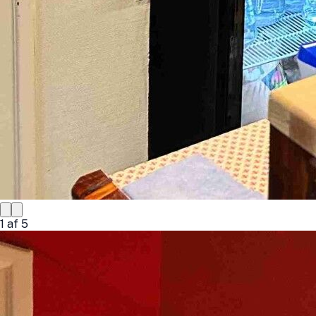
1
af
5