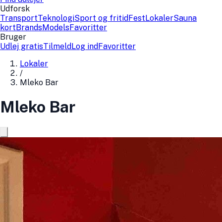
Udforsk
Transport
Teknologi
Sport og fritid
Fest
Lokaler
Sauna
kort
Brands
Models
Favoritter
Bruger
Udlej gratis
Tilmeld
Log ind
Favoritter
Lokaler
/
Mleko Bar
Mleko Bar