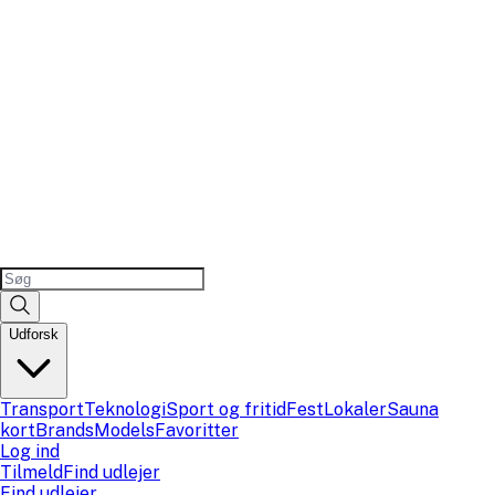
Udforsk
Transport
Teknologi
Sport og fritid
Fest
Lokaler
Sauna
kort
Brands
Models
Favoritter
Log ind
Tilmeld
Find udlejer
Find udlejer