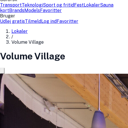
Transport
Teknologi
Sport og fritid
Fest
Lokaler
Sauna
kort
Brands
Models
Favoritter
Bruger
Udlej gratis
Tilmeld
Log ind
Favoritter
Lokaler
/
Volume Village
Volume Village