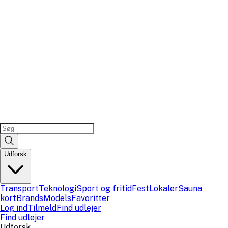
Udforsk
Transport
Teknologi
Sport og fritid
Fest
Lokaler
Sauna
kort
Brands
Models
Favoritter
Log ind
Tilmeld
Find udlejer
Find udlejer
Udforsk