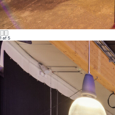
1
af
5